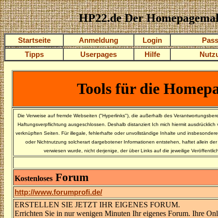
HP22.de Der Homepagema
Startseite
Anmeldung
Login
Pass
Tipps
Userpages
Hilfe
Nutz
Tools für die Homep
Die Verweise auf fremde Webseiten ("Hyperlinks"), die außerhalb des Verantwortungsberei
Haftungsverpflichtung ausgeschlossen. Deshalb distanziert Ich mich hiermit ausdrücklich vo
verknüpften Seiten. Für illegale, fehlerhafte oder unvollständige Inhalte und insbesonde
oder Nichtnutzung solcherart dargebotener Informationen entstehen, haftet allein der
verwiesen wurde, nicht derjenige, der über Links auf die jeweilige Veröffentlich
Forum
Kostenloses
http://www.forumprofi.de/
ERSTELLEN SIE JETZT IHR EIGENES FORUM.
Errichten Sie in nur wenigen Minuten Ihr eigenes Forum. Ihre O